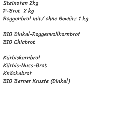
Steinofen 2kg
P-Brot 2 k
g
Roggenbrot mit/ ohne Gewürz 1 kg
BIO Dinkel-Roggenvollkornbrot
BIO Chiabrot
Kürbiskernbrot
Kürbis-Nuss-Brot
Knäckebrot
BIO Berner Kruste (Dinkel)
Steinofenbaguette
Französisches Baguette
Dinkelbaguette
​Dinkelweckenbrot
Samstag