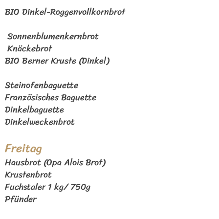
BIO Dinkel-Roggenvollkornbrot
S
onne
nblumenkernbrot
Knäckebrot
BIO Berner Kruste (Dinkel)
Steinofenbaguette
Französisches Baguette
Dinkelbaguette
Dinkelweckenbrot
Freitag
Hausbrot (Opa Alois Brot)
Krustenbrot
Fuchstaler 1 kg/
750g
Pfünder