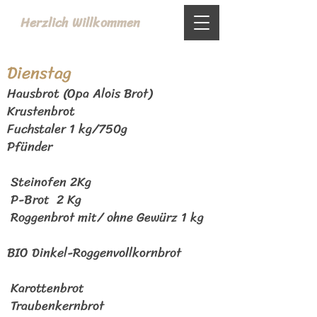
Herzlich Willkommen
Dien
stag
Hausbrot (Opa Alois Brot)
Krustenbrot
Fuchstaler 1 kg/
750g
Pfünder
Steinofen 2Kg
P-Brot 2 Kg
Roggenbrot mit/ ohne Gewürz 1 kg
BIO Dinkel-Roggenvollkornbrot
Karottenbrot
Traubenkernbrot